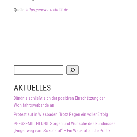
Quelle:
https://www.e-recht24.de
S
u
c
AKTUELLES
h
e
Bündnis schließt sich der positiven Einschätzung der
n
Wohlfahrtsverbände an
Protestlauf in Wiesbaden: Trotz Regen ein voller Erfolg
PRESSEMITTEILUNG: Sorgen und Wünsche des Bündnisses
„Finger weg vom Sozialetat“ – Ein Weckruf an die Politik