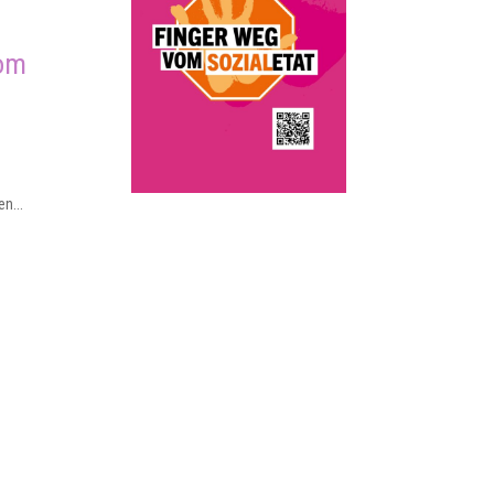
vom
n...