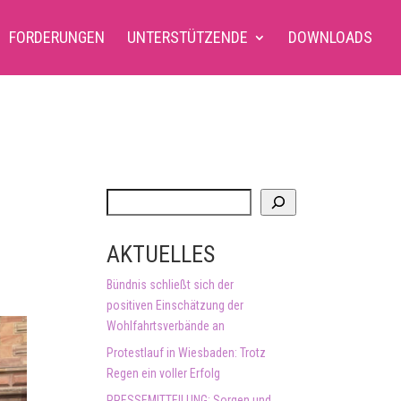
FORDERUNGEN
UNTERSTÜTZENDE
DOWNLOADS
e
S
u
c
AKTUELLES
h
e
Bündnis schließt sich der
n
positiven Einschätzung der
Wohlfahrtsverbände an
Protestlauf in Wiesbaden: Trotz
Regen ein voller Erfolg
PRESSEMITTEILUNG: Sorgen und