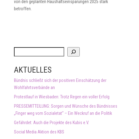
von den geplanten Haushaltseinsparungen 2025 stark
betroffen.
S
u
c
AKTUELLES
h
e
Bündnis schließt sich der positiven Einschätzung der
n
Wohlfahrtsverbände an
Protestlauf in Wiesbaden: Trotz Regen ein voller Erfolg
PRESSEMITTEILUNG: Sorgen und Wünsche des Bündnisses
„Finger weg vom Sozialetat“ – Ein Weckruf an die Politik
Gefährdet: Auch die Projekte des Kubis e.V.
Social Media Aktion des KBS